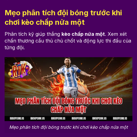
Mẹo phân tích đội bóng trước khi
chơi kèo chấp nửa một
Phân tích kỹ giúp thắng
kèo chấp nửa một
. Xem xét
chấn thương cầu thủ chủ chốt và động lực thi đấu của
từng đội.
Mẹo phân tích đội bóng trước khi chơi kèo chấp nửa một