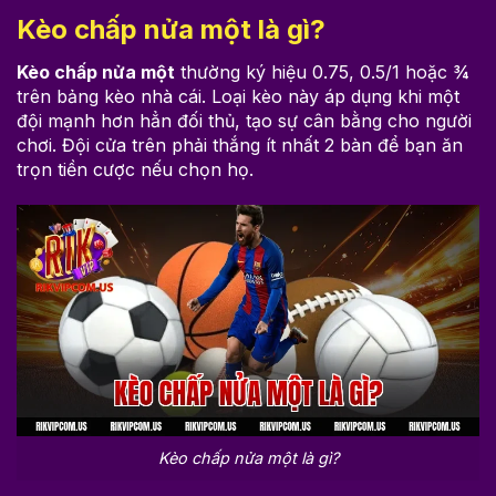
Kèo chấp nửa một là gì?
Kèo chấp nửa một
thường ký hiệu 0.75, 0.5/1 hoặc ¾
trên bảng kèo nhà cái. Loại kèo này áp dụng khi một
đội mạnh hơn hẳn đối thủ, tạo sự cân bằng cho người
chơi. Đội cửa trên phải thắng ít nhất 2 bàn để bạn ăn
trọn tiền cược nếu chọn họ.
Kèo chấp nửa một là gì?