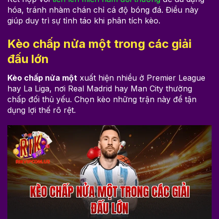
hóa, tránh nhàm chán chỉ cá độ bóng đá. Điều này
giúp duy trì sự tỉnh táo khi phân tích kèo.
Kèo chấp nửa một trong các giải
đấu lớn
Kèo chấp nửa một
xuất hiện nhiều ở Premier League
hay La Liga, nơi Real Madrid hay Man City thường
chấp đối thủ yếu. Chọn kèo những trận này để tận
dụng lợi thế rõ rệt.