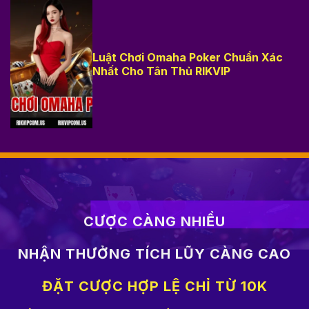
Luật Chơi Omaha Poker Chuẩn Xác
Nhất Cho Tân Thủ RIKVIP
luật chơi
omaha poker
CƯỢC CÀNG NHIỀU
NHẬN THƯỞNG TÍCH LŨY CÀNG CAO
ĐẶT CƯỢC HỢP LỆ CHỈ TỪ 10K