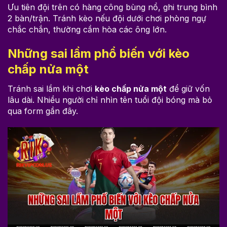
Ưu tiên đội trên có hàng công bùng nổ, ghi trung bình
2 bàn/trận. Tránh kèo nếu đội dưới chơi phòng ngự
chắc chắn, thường cầm hòa các ông lớn.
Những sai lầm phổ biến với kèo
chấp nửa một
Tránh sai lầm khi chơi
kèo chấp nửa một
để giữ vốn
lâu dài. Nhiều người chỉ nhìn tên tuổi đội bóng mà bỏ
qua form gần đây.