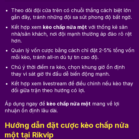
Theo dõi đội cửa trên có chuỗi thắng cách biệt lớn
gần đây, tránh những đội sa sút phong độ bất ngờ.
Kết hợp xem
kèo chấp nửa một
với thống kê sân
nhà/sân khách, nơi đội mạnh thường áp đảo rõ rệt
hơn.
Quản lý vốn cược bằng cách chỉ đặt 2-5% tổng vốn
mỗi kèo, tránh all-in dù tự tin cao độ.
Chú ý thời điểm ra kèo, chọn khung giờ ổn định
thay vì sát giờ thi đấu dễ biến động mạnh.
Kết hợp xem livestream để điều chỉnh nếu kèo thay
đổi giữa trận theo hướng có lợi.
Áp dụng ngay để
kèo chấp nửa một
mang về lợi
nhuận ổn định lâu dài.
Hướng dẫn đặt cược kèo chấp nửa
một tại Rikvip