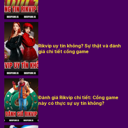
thông tin Rikvip
mới
Rikvip uy tín không? Sự thật và đánh
giá chi tiết cổng game
Rikvip uy tín
không
Đánh giá Rikvip chi tiết: Cổng game
này có thực sự uy tín không?
Đánh giá Rikvip