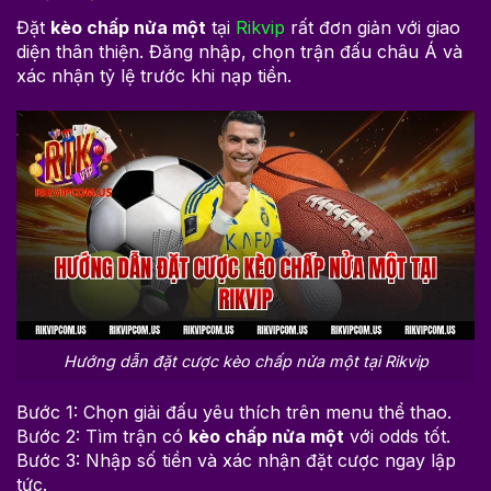
Đặt
kèo chấp nửa một
tại
Rikvip
rất đơn giản với giao
diện thân thiện. Đăng nhập, chọn trận đấu châu Á và
xác nhận tỷ lệ trước khi nạp tiền.
Hướng dẫn đặt cược kèo chấp nửa một tại Rikvip
Bước 1: Chọn giải đấu yêu thích trên menu thể thao.
Bước 2: Tìm trận có
kèo chấp nửa một
với odds tốt.
Bước 3: Nhập số tiền và xác nhận đặt cược ngay lập
tức.